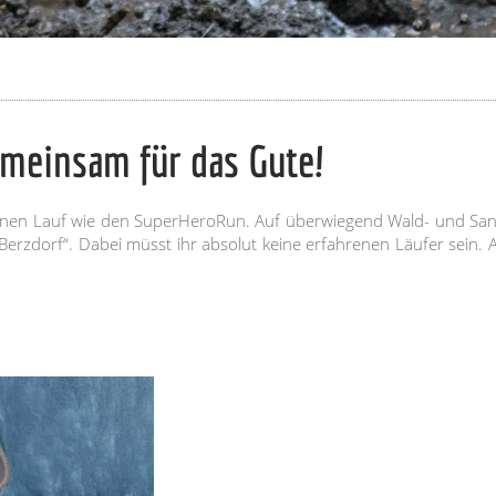
meinsam für das Gute!
r einen Lauf wie den SuperHeroRun. Auf überwiegend Wald- und S
rzdorf“. Dabei müsst ihr absolut keine erfahrenen Läufer sein. Am