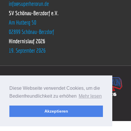
info@superherorun.de
SV Schönau-Berzdorf e.V.
Am Hutberg 50
02899 Schönau-Berzdorf
Hindernislauf 2026
19. September 2026
Diese Webseite verwendet Cookies, um die
Bedienfreundlichkeit zu erhöhen
Mehr lesen
© SuperHeroRun |
Impressum
Akzeptieren